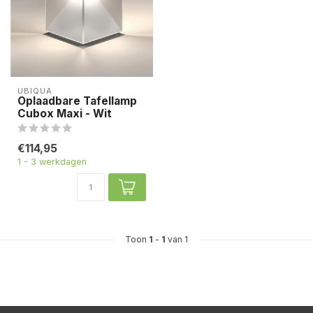
UBIQUA
Oplaadbare Tafellamp
Cubox Maxi - Wit
€114,95
1 - 3 werkdagen
Toon
1
-
1
van 1