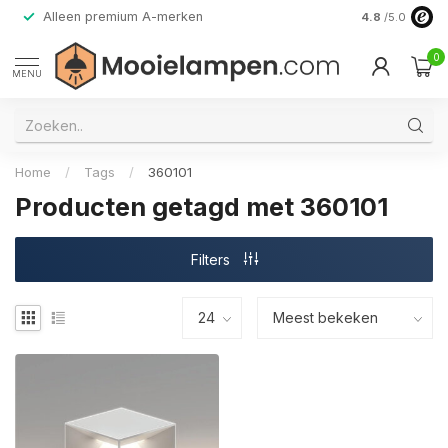
Alleen premium A-merken
4.8
/5.0
0
MENU
Home
/
Tags
/
360101
Producten getagd met 360101
Filters