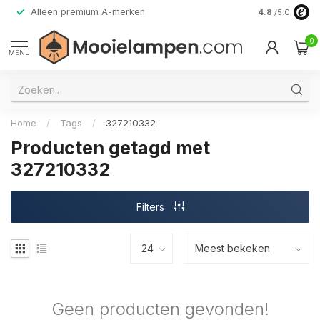
Alleen premium A-merken
4.8
/5.0
0
MENU
Home
/
Tags
/
327210332
Producten getagd met
327210332
Filters
Geen producten gevonden!