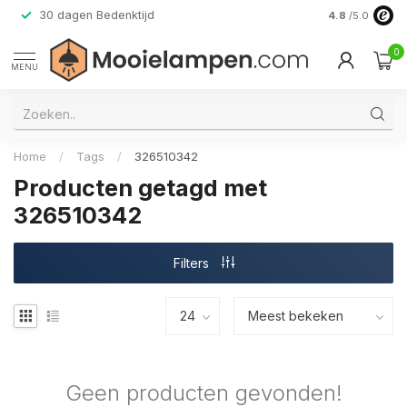
30 dagen Bedenktijd
Verzending do
4.8
/5.0
0
MENU
Home
/
Tags
/
326510342
Producten getagd met
326510342
Filters
Geen producten gevonden!