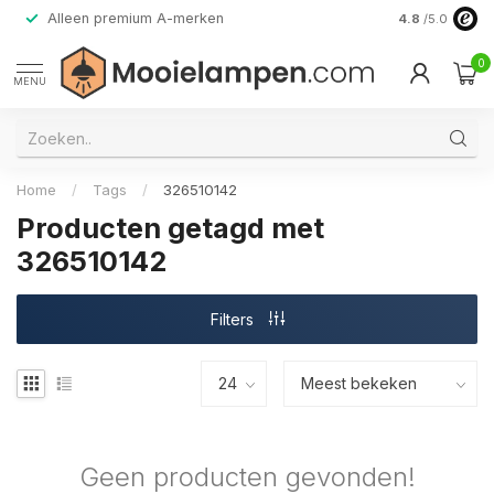
Alleen premium A-merken
4.8
/5.0
0
MENU
Home
/
Tags
/
326510142
Producten getagd met
326510142
Filters
Geen producten gevonden!