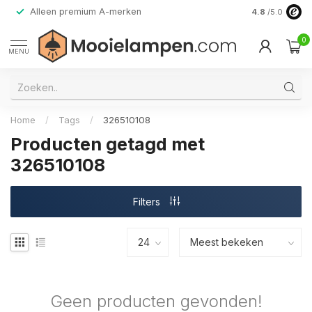
Alleen premium A-merken
4.8
/5.0
0
MENU
Home
/
Tags
/
326510108
Producten getagd met
326510108
Filters
Geen producten gevonden!