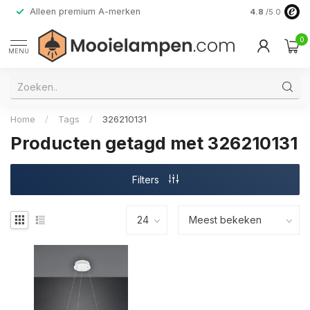
Alleen premium A-merken
4.8
/5.0
0
MENU
Home
/
Tags
/
326210131
Producten getagd met 326210131
Filters