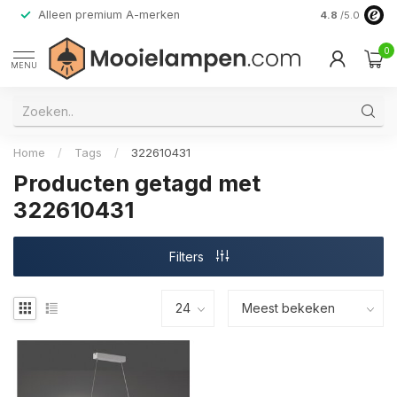
Alleen premium A-merken
4.8
/5.0
0
MENU
Home
/
Tags
/
322610431
Producten getagd met
322610431
Filters