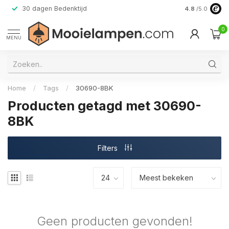
30 dagen Bedenktijd
Verzending do
4.8
/5.0
0
MENU
Home
/
Tags
/
30690-8BK
Producten getagd met 30690-
8BK
Filters
Geen producten gevonden!