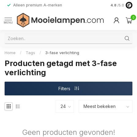
Alleen premium A-merken
4.8
/5.0
0
MENU
Home
/
Tags
/
3-fase verlichting
Producten getagd met 3-fase
verlichting
Filters
Geen producten gevonden!