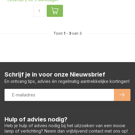
Toon
1
-
3
van 3
Schrijf je in voor onze Nieuwsbrief
En ontvang tips, advies én regelmatig aantrekkelijke kortingen!
Hulp of advies nodig?
Heb je hulp of advies nodig bij het uitzoeken van een mooie
lamp of verlichting? Neem dan vrijblijvend contact met ons op!