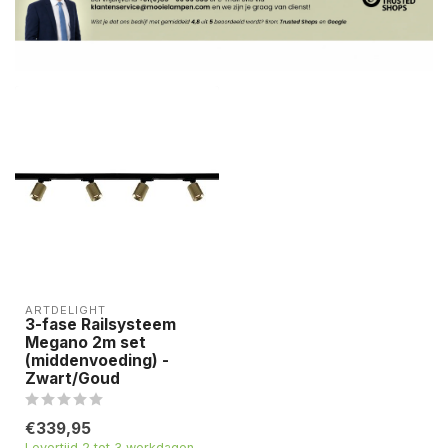
ARTDELIGHT
3-fase Railsysteem
Megano 2m set
(middenvoeding) -
Zwart/Goud
€339,95
Levertijd 2 tot 3 werkdagen