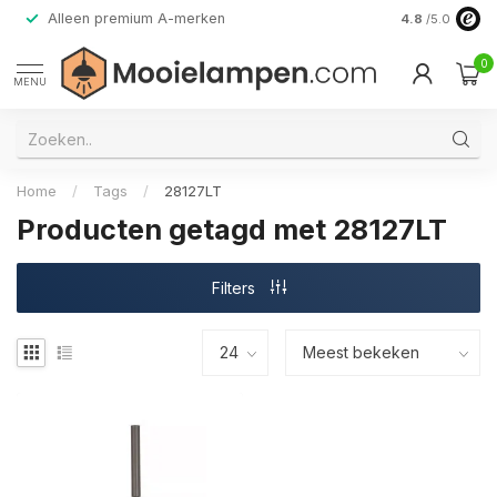
Alleen premium A-merken
4.8
/5.0
0
MENU
Home
/
Tags
/
28127LT
Producten getagd met 28127LT
Filters