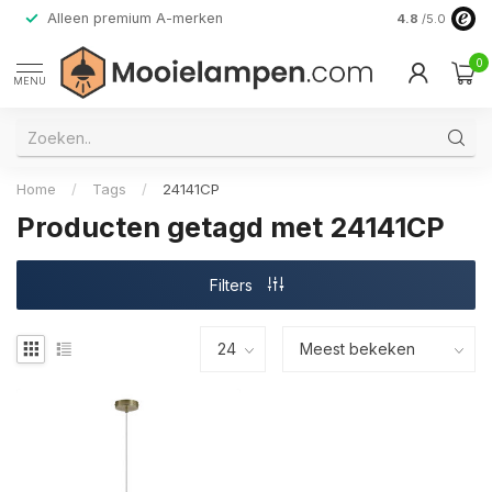
Alleen premium A-merken
4.8
/5.0
0
MENU
Home
/
Tags
/
24141CP
Producten getagd met 24141CP
Filters