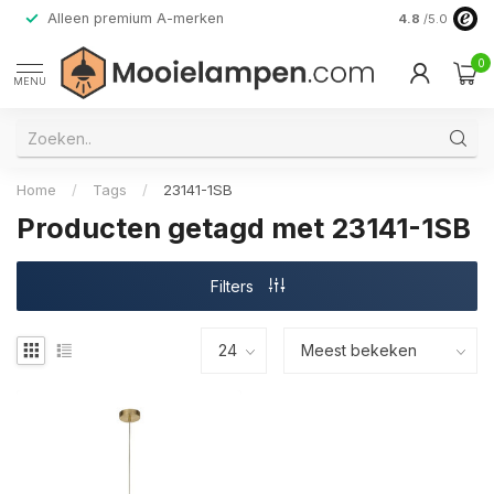
Alleen premium A-merken
4.8
/5.0
0
MENU
Home
/
Tags
/
23141-1SB
Producten getagd met 23141-1SB
Filters