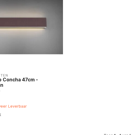
HTEN
 Concha 47cm -
in
weer Leverbaar
k