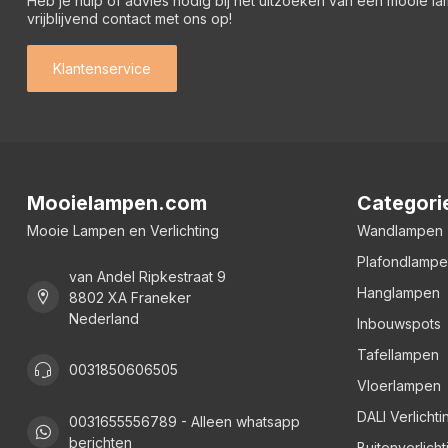
Heb je hulp of advies nodig bij het uitzoeken van een mooie l
vrijblijvend contact met ons op!
Klantenservice
Mooielampen.com
Categori
Mooie Lampen en Verlichting
Wandlampen
Plafondlamp
van Andel Ripkestraat 9
Hanglampen
8802 XA Franeker
Nederland
Inbouwspots
Tafellampen
0031850606505
Vloerlampen
DALI Verlichti
0031655556789 - Alleen whatsapp
berichten
Buitenverlicht