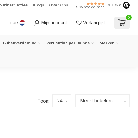
ourinstructies
Blogs
Over Ons
4.8
/5.0
935
beoordelingen
0
Mijn account
Verlanglijst
EUR
Buitenverlichting
Verlichting per Ruimte
Merken
Toon: