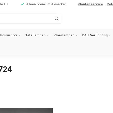
de EU
Alleen premium A-merken
Klantenservice
Ret
nbouwspots
Tafellampen
Vloerlampen
DALI Verlichting
4724