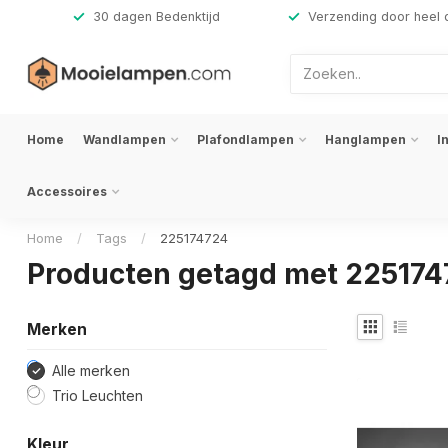
,-
30 dagen Bedenktijd
Verzending door heel 
Home
Wandlampen
Plafondlampen
Hanglampen
I
Accessoires
Home
/
Tags
/
225174724
Producten getagd met 22517
Merken
Alle merken
Trio Leuchten
Kleur