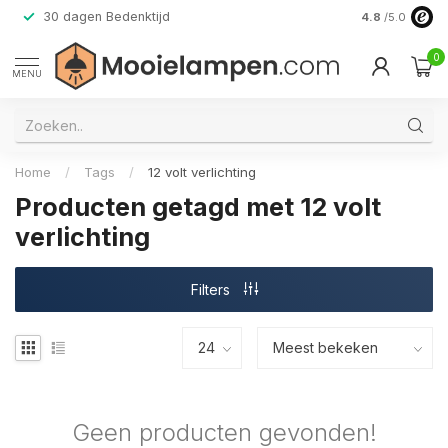
30 dagen Bedenktijd
Verzending do
4.8
/5.0
0
MENU
Home
/
Tags
/
12 volt verlichting
Producten getagd met 12 volt
verlichting
Filters
Geen producten gevonden!