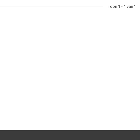
Toon
1
-
1
van 1