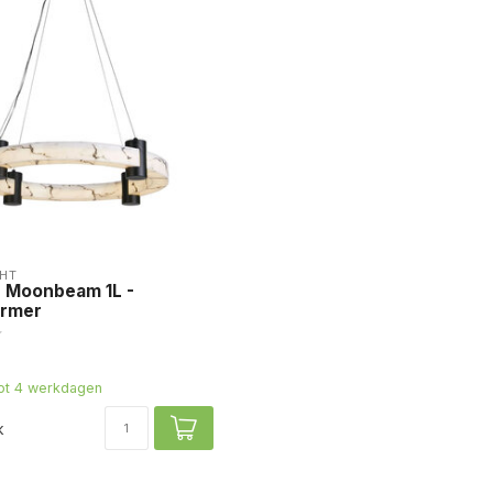
HT
 Moonbeam 1L -
rmer
tot 4 werkdagen
k