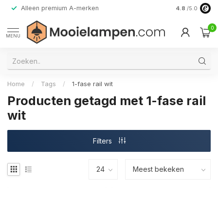
Alleen premium A-merken
4.8
/5.0
0
MENU
Home
/
Tags
/
1-fase rail wit
Producten getagd met 1-fase rail
wit
Filters