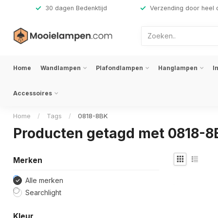
,-
30 dagen Bedenktijd
Verzending door heel 
Home
Wandlampen
Plafondlampen
Hanglampen
I
Accessoires
Home
/
Tags
/
0818-8BK
Producten getagd met 0818-8
Merken
Alle merken
Searchlight
Kleur