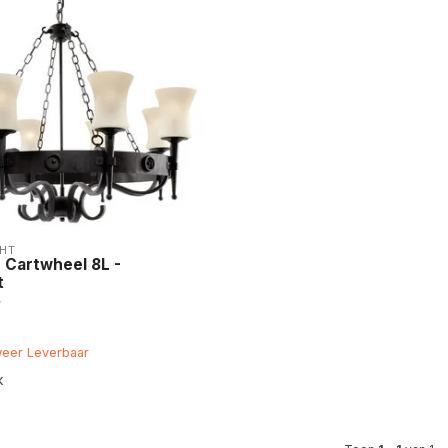
HT
 Cartwheel 8L -
t
weer Leverbaar
k