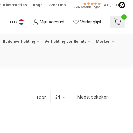
ourinstructies
Blogs
Over Ons
4.8
/5.0
935
beoordelingen
0
Mijn account
Verlanglijst
EUR
Buitenverlichting
Verlichting per Ruimte
Merken
Toon: