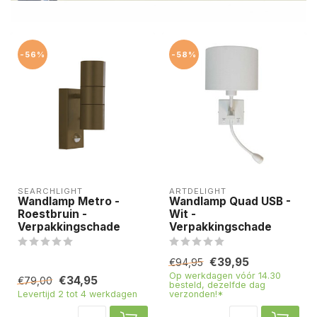
-56%
-58%
SEARCHLIGHT
ARTDELIGHT
Wandlamp Metro -
Wandlamp Quad USB -
Roestbruin -
Wit -
Verpakkingschade
Verpakkingschade
€39,95
€94,95
Op werkdagen vóór 14.30
€34,95
€79,00
besteld, dezelfde dag
Levertijd 2 tot 4 werkdagen
verzonden!*