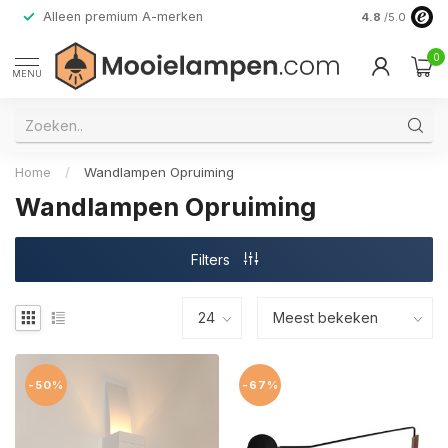
Alleen premium A-merken
4.8
/5.0
0
MENU
Home
/
Wandlampen Opruiming
Wandlampen Opruiming
Filters
-50%
-67%