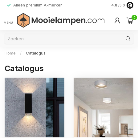
Alleen premium A-merken
4.8
/5.0
0
MENU
Home
/
Catalogus
Catalogus