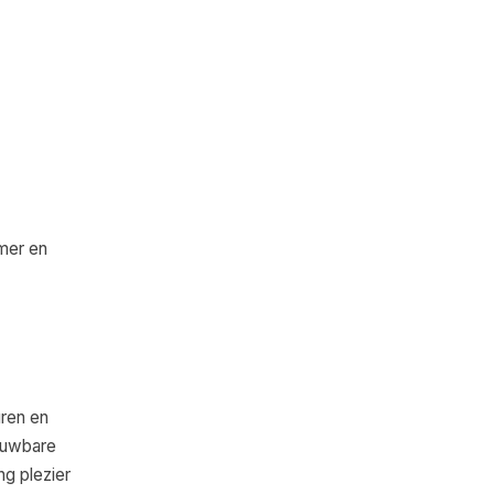
rmer en
uren en
rouwbare
ng plezier