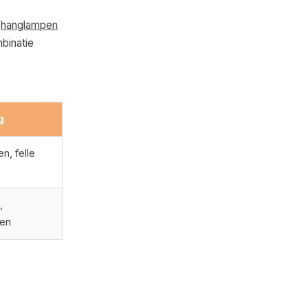
e
hanglampen
binatie
g
n, felle
,
pen