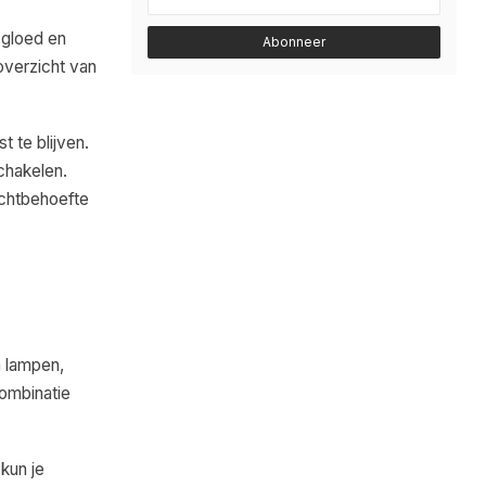
 gloed en
Abonneer
 overzicht van
 te blijven.
schakelen.
ichtbehoefte
n lampen,
combinatie
kun je