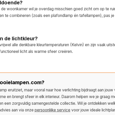
oldoende?
n de woonkamer wil je overdag misschien goed zicht om op te ru
en te combineren (zoals een plafondlamp én tafellampen), pas je
n de lichtkleur?
vrijwel alle denkbare kleurtemperaturen (Kelvin) en zijn vaak uits
unctioneel licht als warme sfeer creëren.
Mooielampen.com?
mp eruitziet, maar vooral naar hoe verlichting bijdraagt aan jouw 
tme en brengt sfeer in elk interieur. Daarom helpen we je graag m
 en een zorgvuldig samengestelde collectie. Wil je ontdekken wel
advies aan via onze
persoonlijke service
voor jouw ideale lichtpla