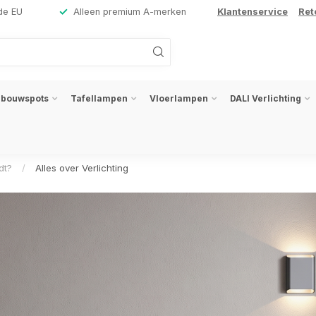
de EU
Alleen premium A-merken
Klantenservice
Ret
nbouwspots
Tafellampen
Vloerlampen
DALI Verlichting
dt?
/
Alles over Verlichting