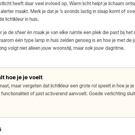
nstlicht heeft daar veel invloed op. Warm licht helpt je lichaam on
st alerter maakt. Merk je dat je ’s avonds lastig in slaap komt of ov
 lichtkleur in huis.
er je de sfeer én maak je van elke ruimte een plek die past bij he
 waarom één type lamp in huis zelden genoeg is en hoe je met de j
ing volgt niet alleen jouw woonstijl, maar ook jouw dagritme.
t hoe je je voelt
aat, maar vergeten dat lichtkleur een grote rol speelt in hoe je je
nctionaliteit of juist activerend aanvoelt. Goede verlichting sluit
s