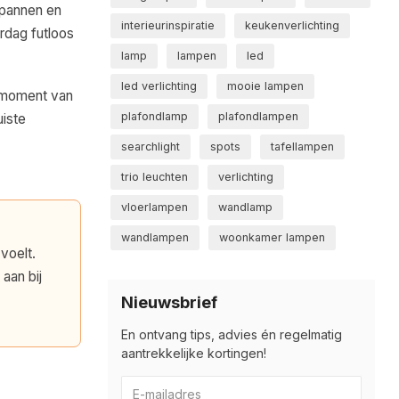
tspannen en
interieurinspiratie
keukenverlichting
erdag futloos
lamp
lampen
led
led verlichting
mooie lampen
t moment van
plafondlamp
plafondlampen
uiste
searchlight
spots
tafellampen
trio leuchten
verlichting
vloerlampen
wandlamp
wandlampen
woonkamer lampen
 voelt.
 aan bij
Nieuwsbrief
En ontvang tips, advies én regelmatig
aantrekkelijke kortingen!