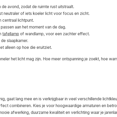
e avond, zodat de ruimte rust uitstraalt.
 neutraler of iets koeler licht voor focus en zicht.
centraal lichtpunt.
 te passen aan het moment van de dag.
en
tafellamp
of wandlamp, voor een zachter effect.
in de slaapkamer.
et alleen op hoe die eruitziet.
ioneler het licht mag zijn. Hoe meer ontspanning je zoekt, hoe wa
ig, gaat lang mee en is verkrijgbaar in veel verschillende lichtkle
 perfect combineren. Kies je voor hoogwaardige armaturen en bet
ooie afwerking, duurzame kwaliteit en verlichting waar je jarenla