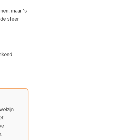
imen, maar 's
 de sfeer
tekend
welzijn
et
ke
n.