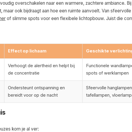
voudig overschakelen naar een warmere, zachtere ambiance. Bij
t, maar ook bijdraagt aan hoe een ruimte aanvoelt. Van sfeervoll
mer
of slimme spots voor een flexibele lichtopbouw. Juist die com
Effect op lichaam
Geschikte verlichtin
Verhoogt de alertheid en helpt bij
Functionele wandlampe
de concentratie
spots of werklampen
Ondersteunt ontspanning en
Sfeervolle hanglampen
bereidt voor op de nacht
tafellampen, vloerlam
uis
euzes kom je al ver: