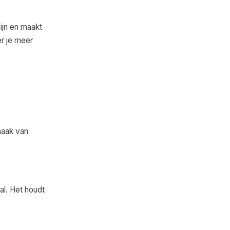
zijn en maakt
er je meer
maak van
al. Het houdt