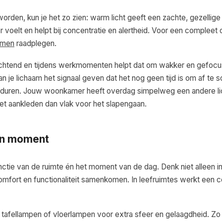
worden, kun je het zo zien: warm licht geeft een zachte, gezellige
ser voelt en helpt bij concentratie en alertheid. Voor een compleet
lumen
raadplegen.
e ochtend en tijdens werkmomenten helpt dat om wakker en gefocust
kan je lichaam het signaal geven dat het nog geen tijd is om af te 
er duren. Jouw woonkamer heeft overdag simpelweg een andere l
 het aankleden dan vlak voor het slapengaan.
 en moment
functie van de ruimte én het moment van de dag. Denk niet alleen i
mfort en functionaliteit samenkomen. In leefruimtes werkt een 
afellampen of vloerlampen voor extra sfeer en gelaagdheid. Zo 