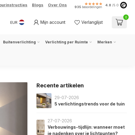
ourinstructies
Blogs
Over Ons
4.8
/5.0
935
beoordelingen
0
Mijn account
Verlanglijst
EUR
Buitenverlichting
Verlichting per Ruimte
Merken
Recente artikelen
29-07-2026
5 verlichtingstrends voor de tuin
27-07-2026
Verbouwings-tijdlijn: wanneer moet
je nadenken over je lichtpunten?