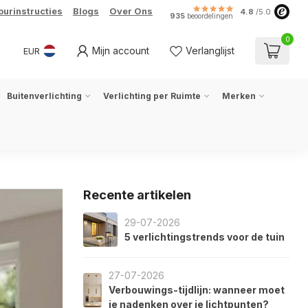
ourinstructies
Blogs
Over Ons
4.8
/5.0
935
beoordelingen
0
Mijn account
Verlanglijst
EUR
Buitenverlichting
Verlichting per Ruimte
Merken
Recente artikelen
29-07-2026
5 verlichtingstrends voor de tuin
27-07-2026
Verbouwings-tijdlijn: wanneer moet
je nadenken over je lichtpunten?