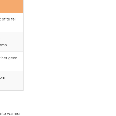
 of te fel
e
lamp
t het geen
kom
uimte warmer