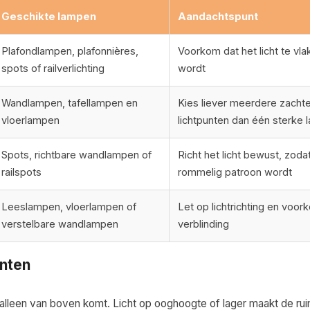
Geschikte lampen
Aandachtspunt
Plafondlampen, plafonnières,
Voorkom dat het licht te vlak
spots of railverlichting
wordt
Wandlampen, tafellampen en
Kies liever meerdere zacht
vloerlampen
lichtpunten dan één sterke 
Spots, richtbare wandlampen of
Richt het licht bewust, zoda
railspots
rommelig patroon wordt
Leeslampen, vloerlampen of
Let op lichtrichting en voor
verstelbare wandlampen
verblinding
unten
 alleen van boven komt. Licht op ooghoogte of lager maakt de r