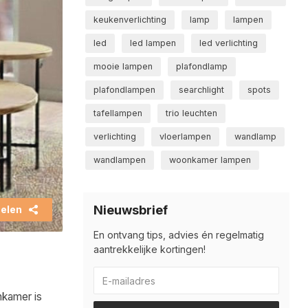
keukenverlichting
lamp
lampen
led
led lampen
led verlichting
mooie lampen
plafondlamp
plafondlampen
searchlight
spots
tafellampen
trio leuchten
verlichting
vloerlampen
wandlamp
wandlampen
woonkamer lampen
Nieuwsbrief
elen
En ontvang tips, advies én regelmatig
aantrekkelijke kortingen!
nkamer is