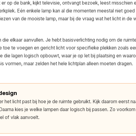
er op de bank, kijkt televisie, ontvangt bezoek, leest misschien 
werkplek. Eén enkele lamp kan al die momenten meestal niet goed
kiezen van de mooiste lamp, maar bij de vraag wat het licht in d
 die elkaar aanvullen. Je hebt basisverlichting nodig om de ruimt
e toe te voegen en gericht licht voor specifieke plekken zoals e
e die lagen logisch opbouwt, waar je op let bij plaatsing en waar
s vormen, maar zelden het hele lichtplan alleen moeten dragen.
 design
 licht past bij hoe je de ruimte gebruikt. Kijk daarom eerst naa
Daarna kies je welke lampen daar logisch bij passen. Zo voorkom 
l of vlak aanvoelt.