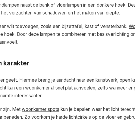
andlampen naast de bank of vloerlampen in een donkere hoek. D
t in het verzachten van schaduwen en het maken van diepte.
eer wilt toevoegen, zoals een bijzettafel, kast of vensterbank.
Wo
ege hoek. Door deze lampen te combineren met basisverlichting o
aanvoelt.
n karakter
ter geeft. Hiermee breng je aandacht naar een kunstwerk, open ka
licht kan een woonkamer al snel plat aanvoelen, zelfs wanneer er 
 ruimte interessanter.
r zijn. Met
woonkamer spots
kun je bepalen waar het licht terech
r beneden. Zo voorkom je harde lichtcirkels op de vloer en gebru