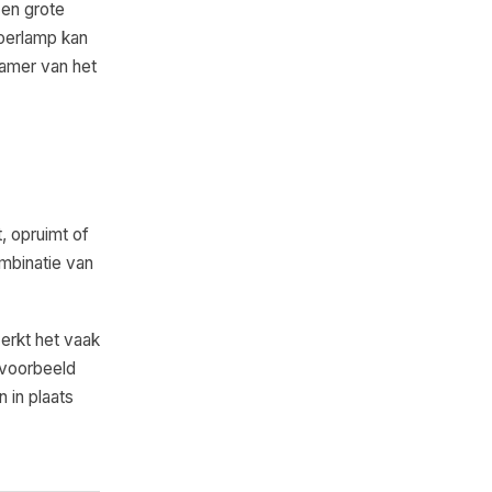
Een grote
loerlamp kan
kamer van het
t, opruimt of
ombinatie van
erkt het vaak
jvoorbeeld
 in plaats