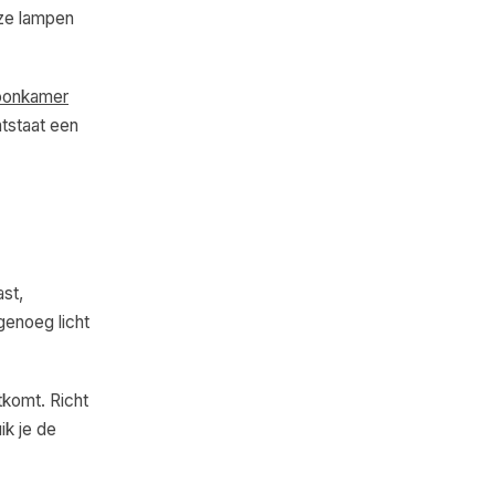
eze lampen
onkamer
ntstaat een
st,
genoeg licht
tkomt. Richt
ik je de