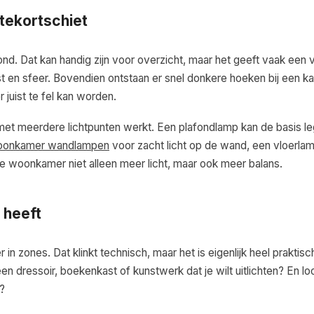
tekortschiet
d. Dat kan handig zijn voor overzicht, maar het geeft vaak een vr
ust en sfeer. Bovendien ontstaan er snel donkere hoeken bij een ka
 juist te fel kan worden.
et meerdere lichtpunten werkt. Een plafondlamp kan de basis l
onkamer wandlampen
voor zacht licht op de wand, een vloerla
 de woonkamer niet alleen meer licht, maar ook meer balans.
 heeft
 zones. Dat klinkt technisch, maar het is eigenlijk heel praktisch
een dressoir, boekenkast of kunstwerk dat je wilt uitlichten? En lo
?