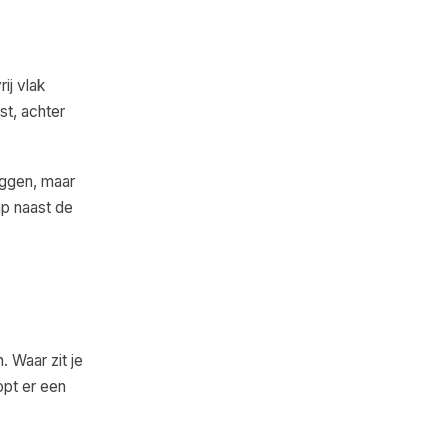
ij vlak
st, achter
eggen, maar
mp naast de
. Waar zit je
opt er een