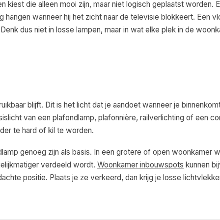
n kiest die alleen mooi zijn, maar niet logisch geplaatst worden. 
g hangen wanneer hij het zicht naar de televisie blokkeert. Een v
t. Denk dus niet in losse lampen, maar in wat elke plek in de woon
kbaar blijft. Dit is het licht dat je aandoet wanneer je binnenkom
icht van een plafondlamp, plafonnière, railverlichting of een c
der te hard of kil te worden.
mp genoeg zijn als basis. In een grotere of open woonkamer w
gelijkmatiger verdeeld wordt.
Woonkamer inbouwspots
kunnen bi
te positie. Plaats je ze verkeerd, dan krijg je losse lichtvlekken