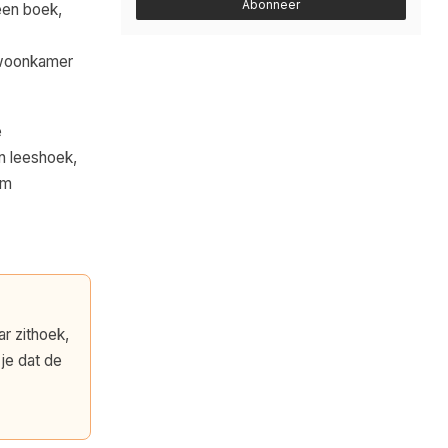
Abonneer
een boek,
e woonkamer
e
en leeshoek,
om
r zithoek,
je dat de