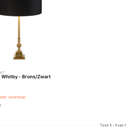
HT
 Whitby - Brons/Zwart
weer Leverbaar
k
Toon
1
-
1
van 1