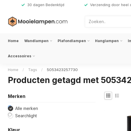
,-
30 dagen Bedenktijd
Verzending door heel 
Home
Wandlampen
Plafondlampen
Hanglampen
I
Accessoires
Home
/
Tags
/
5053423257730
Producten getagd met 50534
Merken
Alle merken
Searchlight
Kleur