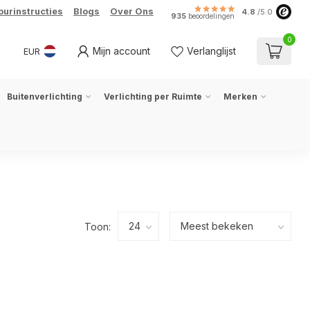
ourinstructies
Blogs
Over Ons
4.8
/5.0
935
beoordelingen
0
Mijn account
Verlanglijst
EUR
Buitenverlichting
Verlichting per Ruimte
Merken
Toon: