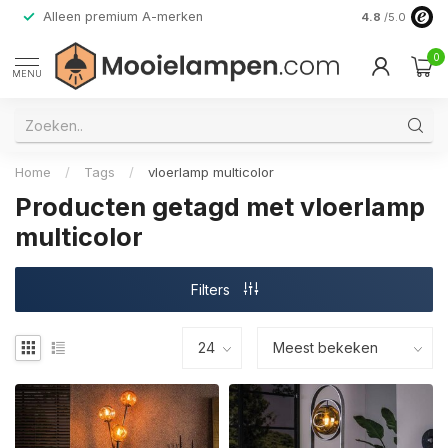
Alleen premium A-merken
4.8
/5.0
0
MENU
Home
/
Tags
/
vloerlamp multicolor
Producten getagd met vloerlamp
multicolor
Filters